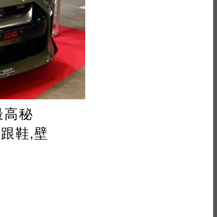
,最高秘
高跟鞋,壁