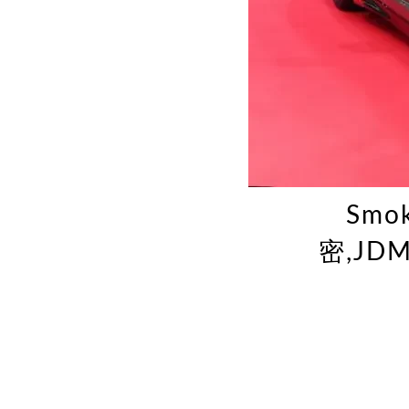
Smo
密,JD