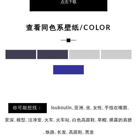
点击下载
查看同色系壁纸/COLOR
,
,
,
,
,
你可能想找：
louboutin
亚洲
坐
女性
手指在嘴唇
,
,
,
,
,
,
,
景深
模型
洁净室
火车
火车站
白色高跟鞋
草帽
裸露的肩膀
,
,
,
,
铁路
长发
高跟鞋
黑发