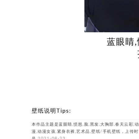
蓝眼睛,
壁纸说明Tips:
本作品主题是蓝眼睛,愤怒,脸,黑发,大胸部,春天云彩,动
漫,动漫女孩,紧身衣裤,艺术品,壁纸/手机壁纸，上传
是 2021-08-23。