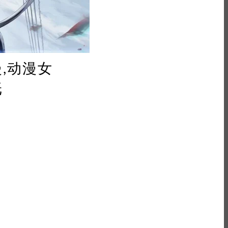
漫,动漫女
纸