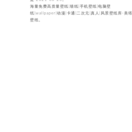
海量免费高质量壁纸|墙纸|手机壁纸|电脑壁
纸|wallpaper|动漫|卡通|二次元|真人|风景壁纸库-美
壁纸。