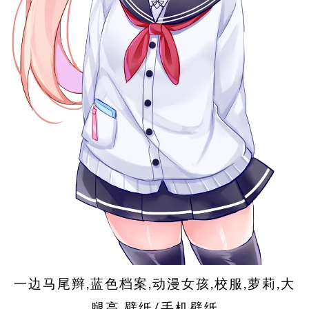
一边马尾辫,蓝色档案,动漫女孩,校服,萝莉,大
腿高,壁纸/手机壁纸