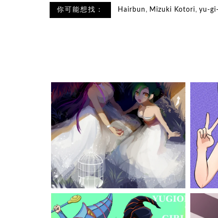
,
,
你可能想找：
Hairbun
Mizuki Kotori
yu-gi