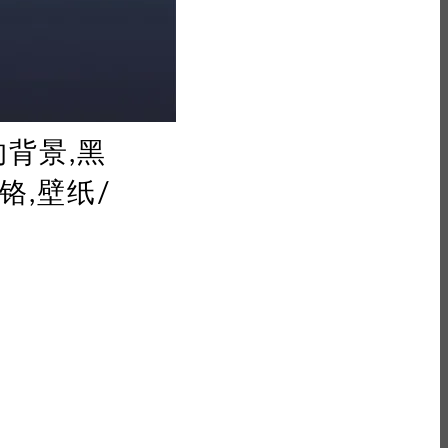
的背景,黑
铬,壁纸/