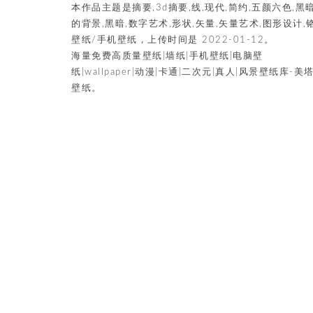
本作品主题是摘要,3d摘要,线,现代,简约,五颜六色,黑
的背景,黑暗,数字艺术,形状,矢量,矢量艺术,图形设计,铬
壁纸/手机壁纸，上传时间是 2022-01-12。
海量免费高质量壁纸|墙纸|手机壁纸|电脑壁
纸|wallpaper|动漫|卡通|二次元|真人|风景壁纸库-美
壁纸。