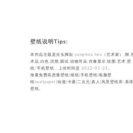
壁纸说明Tips:
本作品主题是尖头脚趾,sungmoo heo（艺术家）,脚,
术品,白色,浣熊,眼试,动物耳朵,肖像显示,绘图,艺术,壁
纸/手机壁纸，上传时间是 2022-01-23。
海量免费高质量壁纸|墙纸|手机壁纸|电脑壁
纸|wallpaper|动漫|卡通|二次元|真人|风景壁纸库-美
壁纸。