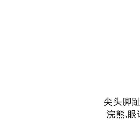
尖头脚趾,
浣熊,眼