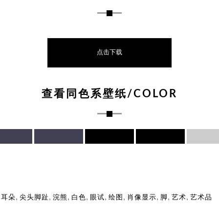
点击下载
查看同色系壁纸/COLOR
,
,
,
,
,
,
,
,
,
物耳朵
尖头脚趾
浣熊
白色
眼试
绘图
肖像显示
脚
艺术
艺术品