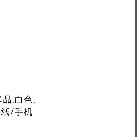
术品,白色,
壁纸/手机