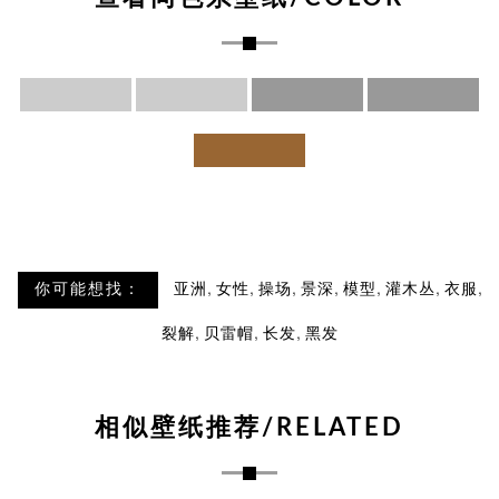
,
,
,
,
,
,
,
你可能想找：
亚洲
女性
操场
景深
模型
灌木丛
衣服
,
,
,
裂解
贝雷帽
长发
黑发
相似壁纸推荐/RELATED