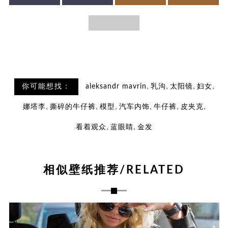
,
,
,
,
你可能想找：
aleksandr mavrin
乳沟
太阳镜
妇女
,
,
,
,
,
,
娜塔李
撕碎的牛仔裤
模型
汽车内饰
牛仔裤
皮夹克
,
,
看着观众
蓝眼睛
金发
相似壁纸推荐/RELATED