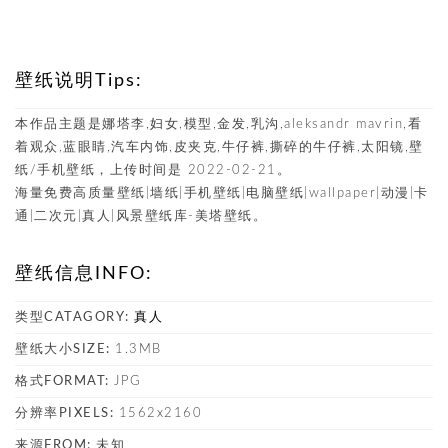
壁纸说明Tips:
本作品主题是娜塔李,妇女,模型,金发,乳沟,aleksandr mavrin,看
着观众,蓝眼睛,汽车内饰,皮夹克,牛仔裤,撕碎的牛仔裤,太阳镜,壁
纸/手机壁纸，上传时间是 2022-02-21。
海量免费高质量壁纸|墙纸|手机壁纸|电脑壁纸|wallpaper|动漫|卡
通|二次元|真人|风景壁纸库-美塔壁纸。
壁纸信息INFO:
类型CATAGORY:
真人
壁纸大小SIZE:
1.3MB
格式FORMAT:
JPG
分辨率PIXELS:
1562x2160
来源FROM:
未知