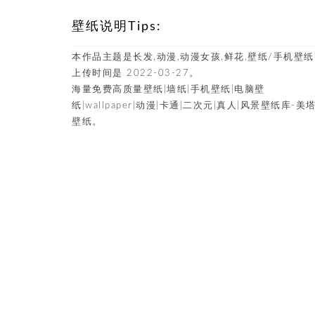
壁纸说明Tips:
本作品主题是长发,动漫,动漫女孩,鲜花,壁纸/手机壁
上传时间是 2022-03-27。
海量免费高质量壁纸|墙纸|手机壁纸|电脑壁
纸|wallpaper|动漫|卡通|二次元|真人|风景壁纸库-美
壁纸。