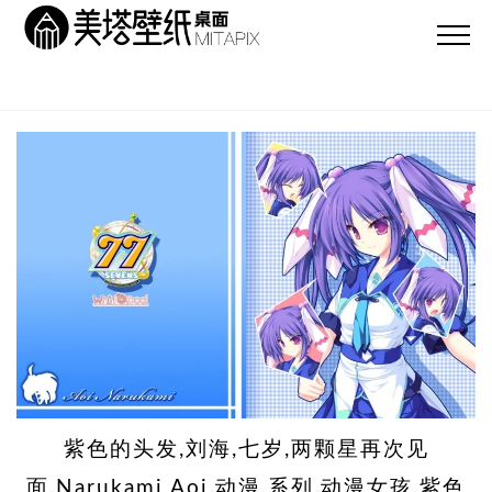
紫色的头发,刘海,七岁,两颗星再次见
面,Narukami Aoi,动漫,系列,动漫女孩,紫色