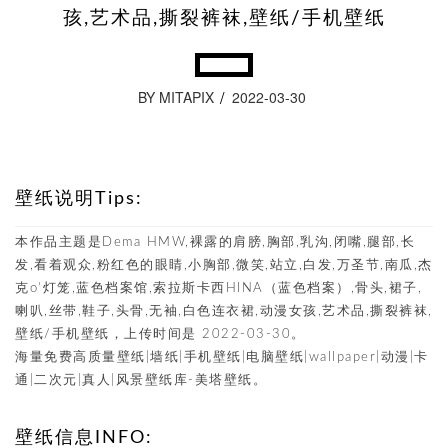
孩,艺术品,撕裂裤袜,壁纸/手机壁纸
BY MITAPIX
2022-03-30
壁纸说明Tips:
本作品主题是Dema HMW,裸露的肩膀,胸部,乳沟,闭嘴,腿部,长
发,看着观众,粉红色的眼睛,小胸部,微笑,站立,白发,万圣节,南瓜,杰
克o’灯笼,蓝色档案馆,索拉斯卡西HINA（蓝色档案）,骨头,裙子,
喇叭,丝带,鞋子,头骨,无袖,白色连衣裙,动漫女孩,艺术品,撕裂裤袜,
壁纸/手机壁纸，上传时间是 2022-03-30。
海量免费高质量壁纸|墙纸|手机壁纸|电脑壁纸|wallpaper|动漫|卡
通|二次元|真人|风景壁纸库-美塔壁纸。
壁纸信息INFO: