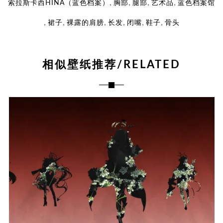
,
,
,
,
索拉斯卡西HINA（蓝色档案）
胸部
腿部
艺术品
蓝色档案馆
,
,
,
,
,
,
裙子
裸露的肩膀
长发
闭嘴
鞋子
骨头
相似壁纸推荐/RELATED