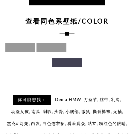
查看同色系壁纸/COLOR
,
,
,
,
你可能想找：
Dema HMW
万圣节
丝带
乳沟
,
,
,
,
,
,
,
,
动漫女孩
南瓜
喇叭
头骨
小胸部
微笑
撕裂裤袜
无袖
,
,
,
,
,
,
杰克o'灯笼
白发
白色连衣裙
看着观众
站立
粉红色的眼睛