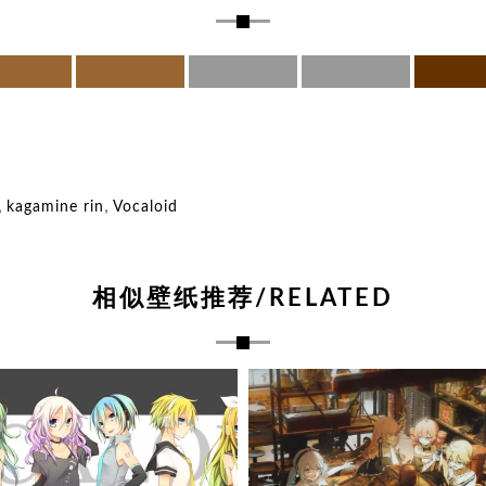
,
,
kagamine rin
Vocaloid
相似壁纸推荐/RELATED