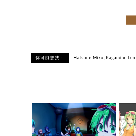
,
你可能想找：
Hatsune Miku
Kagamine Len