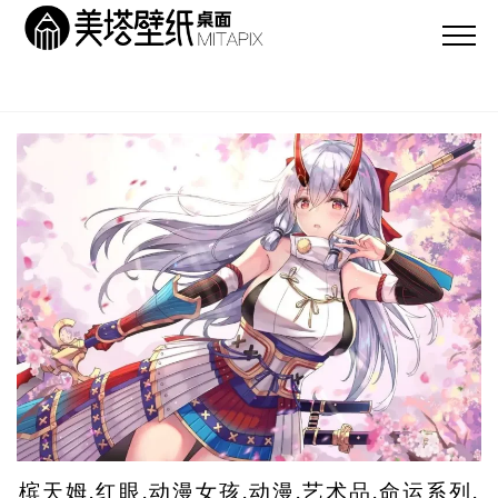
槟天姆,红眼,动漫女孩,动漫,艺术品,命运系列,