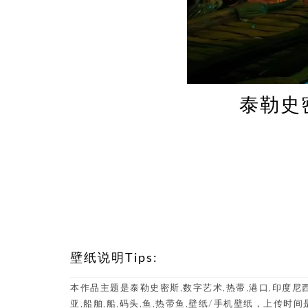
泰勒史密
壁纸说明Tips:
本作品主题是泰勒史密斯,数字艺术,热带,港口,印度尼
亚,船舶,船,码头,鱼,热带鱼,壁纸/手机壁纸，上传时间