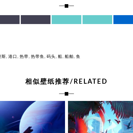
,
,
,
,
,
,
,
密斯
港口
热带
热带鱼
码头
船
船舶
鱼
相似壁纸推荐/RELATED