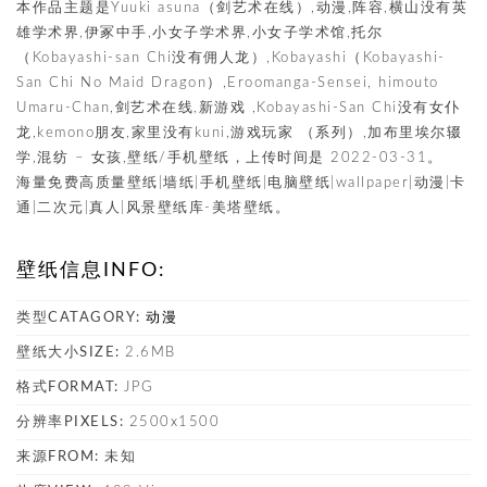
本作品主题是Yuuki asuna（剑艺术在线）,动漫,阵容,横山没有英
雄学术界,伊冢中手,小女子学术界,小女子学术馆,托尔
（Kobayashi-san Chi没有佣人龙）,Kobayashi（Kobayashi-
San Chi No Maid Dragon）,Eroomanga-Sensei, himouto
Umaru-Chan,剑艺术在线,新游戏 ,Kobayashi-San Chi没有女仆
龙,kemono朋友,家里没有kuni,游戏玩家 （系列）,加布里埃尔辍
学,混纺 – 女孩,壁纸/手机壁纸，上传时间是 2022-03-31。
海量免费高质量壁纸|墙纸|手机壁纸|电脑壁纸|wallpaper|动漫|卡
通|二次元|真人|风景壁纸库-美塔壁纸。
壁纸信息INFO:
类型CATAGORY:
动漫
壁纸大小SIZE:
2.6MB
格式FORMAT:
JPG
分辨率PIXELS:
2500x1500
来源FROM:
未知