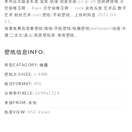
本作品主题是长发,金发,动漫,动漫女孩,yu-gi-oh,交易牌游戏,天
空前锋王牌 – Raye,天空前锋王牌 – roze,灰色头发,艺术品,数字
艺术,粉丝艺术,yuri,壁纸/手机壁纸，上传时间是 2022-03-
31。
海量免费高质量壁纸|墙纸|手机壁纸|电脑壁纸|wallpaper|动漫|卡
通|二次元|真人|风景壁纸库-美塔壁纸。
壁纸信息INFO:
类型CATAGORY:
动漫
壁纸大小SIZE:
1.4MB
格式FORMAT:
JPG
分辨率PIXELS:
1699x1724
来源FROM:
未知
热度VIEW:
453 Views