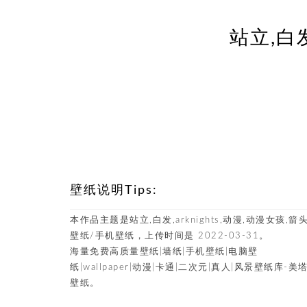
站立,白发
壁纸说明Tips:
本作品主题是站立,白发,arknights,动漫,动漫女孩,箭头
壁纸/手机壁纸，上传时间是 2022-03-31。
海量免费高质量壁纸|墙纸|手机壁纸|电脑壁
纸|wallpaper|动漫|卡通|二次元|真人|风景壁纸库-美
壁纸。