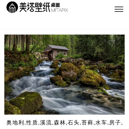
奥地利,性质,溪流,森林,石头,苔藓,水车,房子,