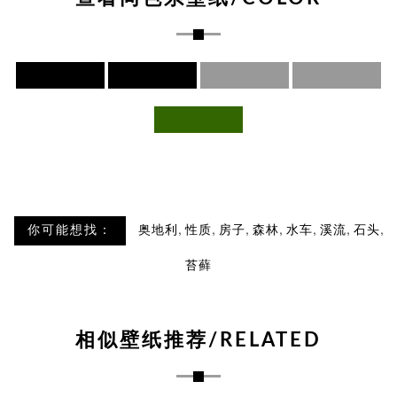
,
,
,
,
,
,
,
你可能想找：
奥地利
性质
房子
森林
水车
溪流
石头
苔藓
相似壁纸推荐/RELATED