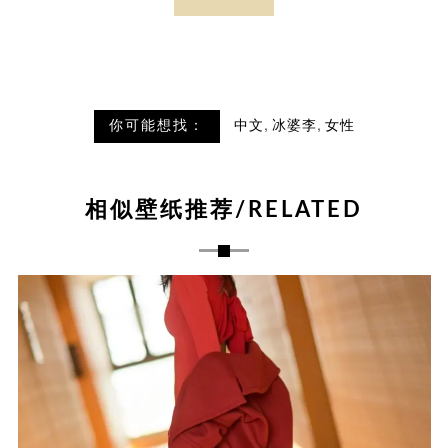
,
,
你可能想找：
中文
冰婆李
女性
相似壁纸推荐/RELATED