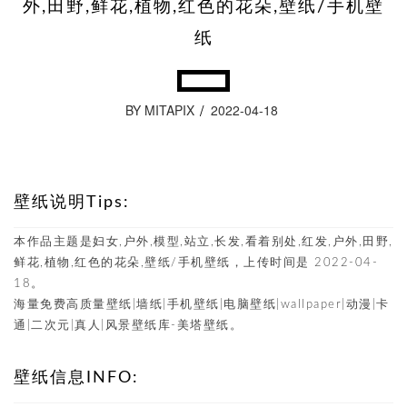
外,田野,鲜花,植物,红色的花朵,壁纸/手机壁
纸
BY MITAPIX
2022-04-18
壁纸说明Tips:
本作品主题是妇女,户外,模型,站立,长发,看着别处,红发,户外,田野,
鲜花,植物,红色的花朵,壁纸/手机壁纸，上传时间是 2022-04-
18。
海量免费高质量壁纸|墙纸|手机壁纸|电脑壁纸|wallpaper|动漫|卡
通|二次元|真人|风景壁纸库-美塔壁纸。
壁纸信息INFO: