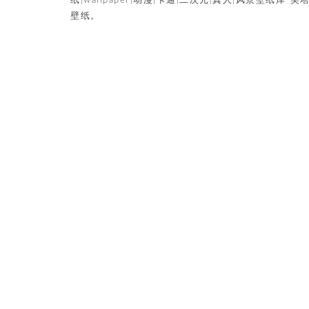
纸|wallpaper|动漫|卡通|二次元|真人|风景壁纸库-美
壁纸。