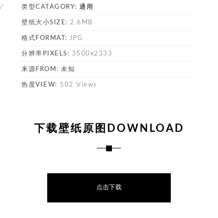
/
类型CATAGORY:
通用
壁纸大小SIZE:
2.6MB
格式FORMAT:
JPG
塔
分辨率PIXELS:
3500x2333
来源FROM:
未知
热度VIEW:
502 Views
下载壁纸原图DOWNLOAD
点击下载