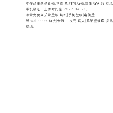
本作品主题是食物,动物,鱼,哺乳动物,野生动物,熊,壁纸
手机壁纸，上传时间是 2022-04-21。
海量免费高质量壁纸|墙纸|手机壁纸|电脑壁
纸|wallpaper|动漫|卡通|二次元|真人|风景壁纸库-美
壁纸。