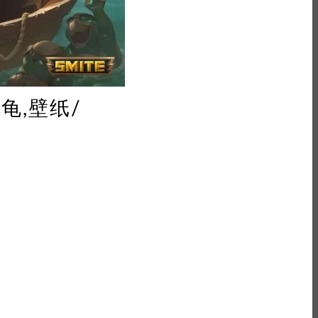
乌龟,壁纸/