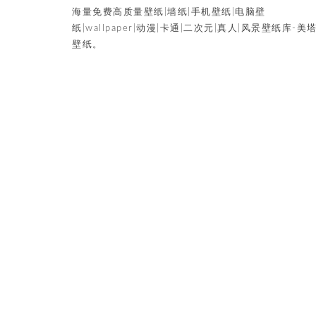
海量免费高质量壁纸|墙纸|手机壁纸|电脑壁
纸|wallpaper|动漫|卡通|二次元|真人|风景壁纸库-美
壁纸。